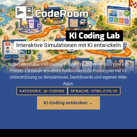
☰
DE
KI Coding Lab
Interaktive Simulationen mit KI entwickeln
Sofort einsetzbare AI-Coding-Projekte nach dem ProtoTypeFirst-
Prinzip: Lernende erweitern funktionierende Prototypen mit KI-
Unterstützung zu Simulationen, Dashboards und eigenen Web-
Apps.
KATEGORIE: AI-CODING
SPRACHE: HTML/CSS/JS
KI-Coding entdecken →