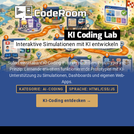
☰
DE
KI Coding Lab
Interaktive Simulationen mit KI entwickeln
Sofort einsetzbare AI-Coding-Projekte nach dem ProtoTypeFirst-
Prinzip: Lernende erweitern funktionierende Prototypen mit KI-
Unterstützung zu Simulationen, Dashboards und eigenen Web-
Apps.
KATEGORIE: AI-CODING
SPRACHE: HTML/CSS/JS
KI-Coding entdecken →